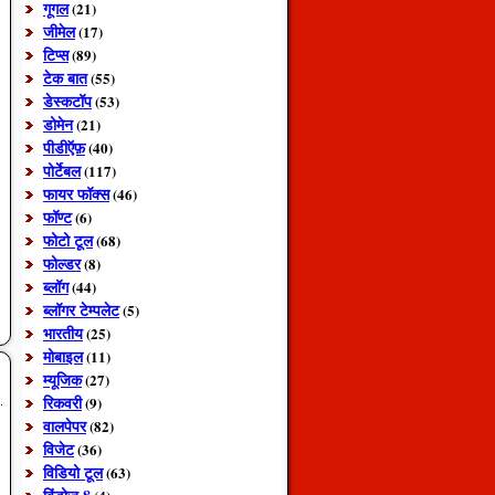
गूगल
(21)
जीमेल
(17)
टिप्स
(89)
टेक बात
(55)
डेस्कटॉप
(53)
डोमेन
(21)
पीडीऍफ़
(40)
पोर्टेबल
(117)
फायर फॉक्स
(46)
फॉण्ट
(6)
फोटो टूल
(68)
फोल्डर
(8)
ब्लॉग
(44)
ब्लॉगर टेम्पलेट
(5)
भारतीय
(25)
मोबाइल
(11)
म्यूजिक
(27)
रिकवरी
(9)
वालपेपर
(82)
विजेट
(36)
विडियो टूल
(63)