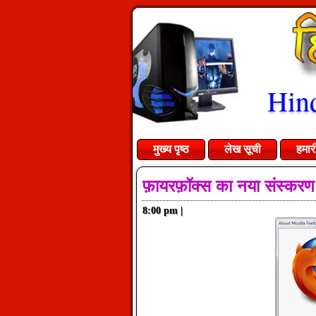
Hind
मुख्य पृष्ठ
लेख सूची
हमार
फ़ायरफ़ॉक्स का नया संस्कर
8:00 pm
|