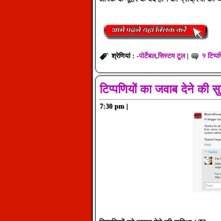
पोर्टेबल
सिस्टम टूल
9 टिप्पण
श्रेणियां : -
,
|
टिप्पणियों का जवाब देने की स
7:30 pm
|