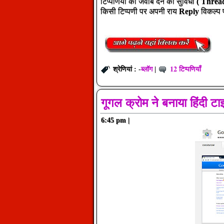
टिप्पणियों को जवाब देने की सुविधा
( Threa
किसी टिप्पणी पर अपनी राय
Reply
विकल्प प
ब्लॉग
12 टिप्पणियाँ
श्रेणियां : -
|
गूगल क्रोम ने बनाया हिंदी ट
6:45 pm
|