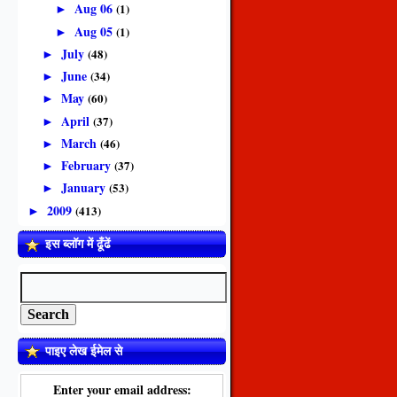
Aug 06
(1)
►
Aug 05
(1)
►
July
(48)
►
June
(34)
►
May
(60)
►
April
(37)
►
March
(46)
►
February
(37)
►
January
(53)
►
2009
(413)
►
इस ब्लॉग में ढूँढें
पाइए लेख ईमेल से
Enter your email address: