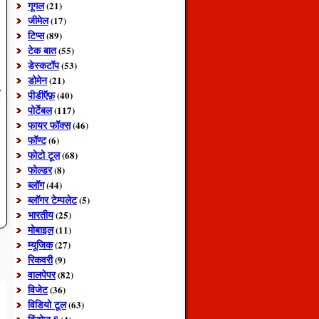
गूगल
(21)
जीमेल
(17)
टिप्स
(89)
टेक बात
(55)
डेस्कटॉप
(53)
डोमेन
(21)
र
पीडीऍफ़
(40)
पोर्टेबल
(117)
फायर फॉक्स
(46)
फॉण्ट
(6)
फोटो टूल
(68)
फोल्डर
(8)
ब्लॉग
(44)
ब्लॉगर टेम्पलेट
(5)
भारतीय
(25)
मोबाइल
(11)
म्यूजिक
(27)
रिकवरी
(9)
वालपेपर
(82)
विजेट
(36)
विडियो टूल
(63)