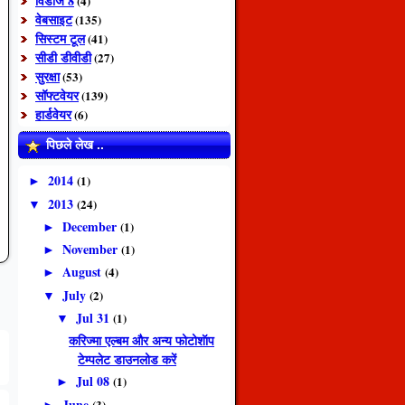
विंडोज 8
(4)
वेबसाइट
(135)
सिस्टम टूल
(41)
सीडी डीवीडी
(27)
सुरक्षा
(53)
सॉफ्टवेयर
(139)
हार्डवेयर
(6)
पिछले लेख ..
2014
(1)
►
2013
(24)
▼
December
(1)
►
November
(1)
►
August
(4)
►
July
(2)
▼
Jul 31
(1)
▼
करिज्मा एल्बम और अन्य फोटोशॅाप
टेम्पलेट डाउनलोड करें
Jul 08
(1)
►
June
(3)
►