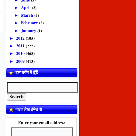
April
(2)
►
March
(5)
►
February
(5)
►
January
(1)
►
2012
(105)
►
2011
(222)
►
2010
(468)
►
2009
(413)
►
इस ब्लॉग में ढूँढें
पाइए लेख ईमेल से
Enter your email address: