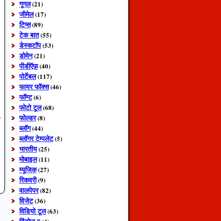
गूगल
(21)
जीमेल
(17)
टिप्स
(89)
टेक बात
(55)
डेस्कटॉप
(53)
डोमेन
(21)
पीडीऍफ़
(40)
पोर्टेबल
(117)
फायर फॉक्स
(46)
फॉण्ट
(6)
फोटो टूल
(68)
फोल्डर
(8)
ा
ब्लॉग
(44)
ब्लॉगर टेम्पलेट
(5)
भारतीय
(25)
मोबाइल
(11)
म्यूजिक
(27)
रिकवरी
(9)
वालपेपर
(82)
विजेट
(36)
विडियो टूल
(63)