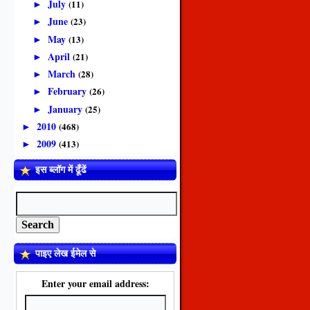
July
(11)
►
June
(23)
►
May
(13)
►
April
(21)
►
March
(28)
►
February
(26)
►
January
(25)
►
2010
(468)
►
2009
(413)
►
इस ब्लॉग में ढूँढें
पाइए लेख ईमेल से
Enter your email address: