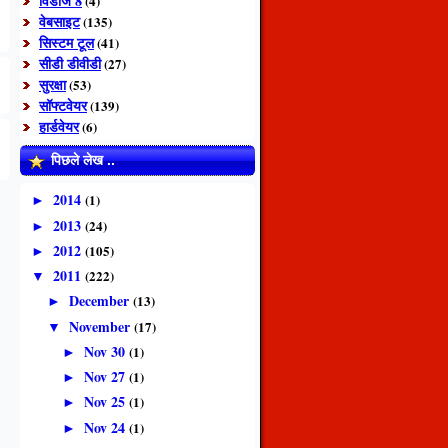
विंडोज 8
(4)
वेबसाइट
(135)
सिस्टम टूल
(41)
सीडी डीवीडी
(27)
सुरक्षा
(53)
सॉफ्टवेयर
(139)
हार्डवेयर
(6)
पिछले लेख ..
2014
(1)
►
2013
(24)
►
2012
(105)
►
2011
(222)
▼
December
(13)
►
November
(17)
▼
Nov 30
(1)
►
Nov 27
(1)
►
Nov 25
(1)
►
Nov 24
(1)
►