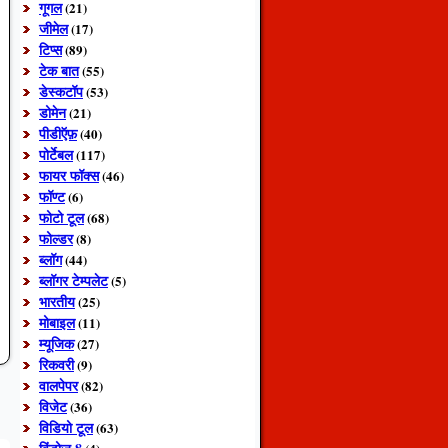
गूगल
(21)
जीमेल
(17)
टिप्स
(89)
टेक बात
(55)
डेस्कटॉप
(53)
डोमेन
(21)
पीडीऍफ़
(40)
पोर्टेबल
(117)
फायर फॉक्स
(46)
फॉण्ट
(6)
फोटो टूल
(68)
फोल्डर
(8)
ब्लॉग
(44)
ब्लॉगर टेम्पलेट
(5)
भारतीय
(25)
मोबाइल
(11)
म्यूजिक
(27)
रिकवरी
(9)
वालपेपर
(82)
विजेट
(36)
विडियो टूल
(63)