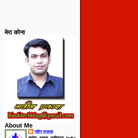
मेरा कोना
About Me
नवीन प्रकाश
खरोरा, रायपुर, छत्तीसगढ़, India