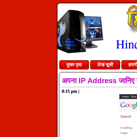
Hind
मुख्य पृष्ठ
लेख सूची
हमार
अपना IP Address जानिए ग
8:15 pm
|