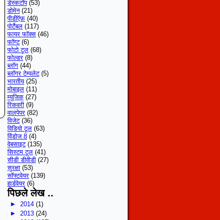
डेस्कटॉप
(53)
डोमेन
(21)
पीडीऍफ़
(40)
पोर्टेबल
(117)
फायर फॉक्स
(46)
फॉण्ट
(6)
फोटो टूल
(68)
फोल्डर
(8)
ब्लॉग
(44)
ब्लॉगर टेम्पलेट
(5)
भारतीय
(25)
मोबाइल
(11)
म्यूजिक
(27)
रिकवरी
(9)
वालपेपर
(82)
विजेट
(36)
विडियो टूल
(63)
विंडोज 8
(4)
वेबसाइट
(135)
सिस्टम टूल
(41)
सीडी डीवीडी
(27)
सुरक्षा
(53)
सॉफ्टवेयर
(139)
हार्डवेयर
(6)
पिछले लेख ..
►
2014
(1)
►
2013
(24)