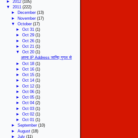
►
2012
(105)
▼
2011
(222)
►
December
(13)
►
November
(17)
▼
October
(17)
►
Oct 31
(1)
►
Oct 29
(1)
►
Oct 26
(1)
►
Oct 21
(1)
▼
Oct 20
(1)
अपना IP Address जानिए गूगल से
►
Oct 18
(1)
►
Oct 16
(1)
►
Oct 15
(1)
►
Oct 14
(1)
►
Oct 12
(1)
►
Oct 06
(1)
►
Oct 05
(1)
►
Oct 04
(2)
►
Oct 03
(1)
►
Oct 02
(1)
►
Oct 01
(1)
►
September
(10)
►
August
(18)
►
July
(11)