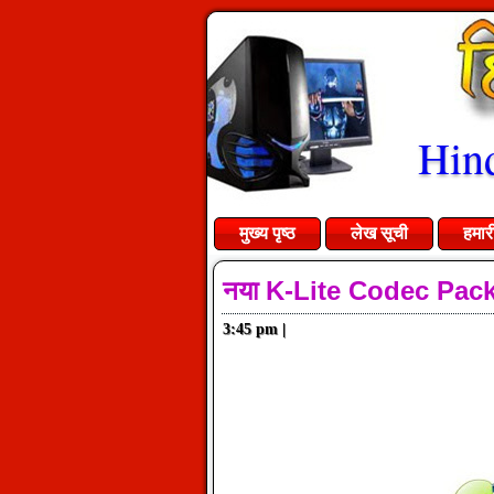
Hind
मुख्य पृष्ठ
लेख सूची
हमार
नया K-Lite Codec Pack
3:45 pm
|