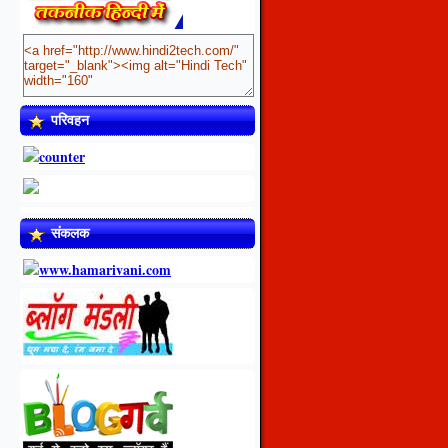
परिवहन
संकलक