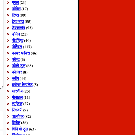
गूगल
(21)
जीमेल
(17)
टिप्स
(89)
टेक बात
(55)
डेस्कटॉप
(53)
डोमेन
(21)
पीडीऍफ़
(40)
पोर्टेबल
(117)
फायर फॉक्स
(46)
फॉण्ट
(6)
फोटो टूल
(68)
फोल्डर
(8)
ब्लॉग
(44)
ब्लॉगर टेम्पलेट
(5)
भारतीय
(25)
मोबाइल
(11)
म्यूजिक
(27)
रिकवरी
(9)
वालपेपर
(82)
विजेट
(36)
विडियो टूल
(63)