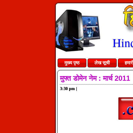
Hind
मुख्य पृष्ठ
लेख सूची
हमार
मुफ्त डोमेन नेम : मार्च 2011
3:30 pm
|