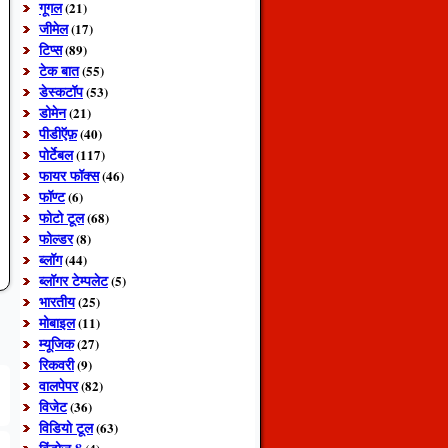
गूगल
(21)
जीमेल
(17)
टिप्स
(89)
टेक बात
(55)
डेस्कटॉप
(53)
डोमेन
(21)
पीडीऍफ़
(40)
पोर्टेबल
(117)
फायर फॉक्स
(46)
फॉण्ट
(6)
फोटो टूल
(68)
फोल्डर
(8)
ब्लॉग
(44)
ब्लॉगर टेम्पलेट
(5)
भारतीय
(25)
मोबाइल
(11)
म्यूजिक
(27)
रिकवरी
(9)
वालपेपर
(82)
विजेट
(36)
विडियो टूल
(63)