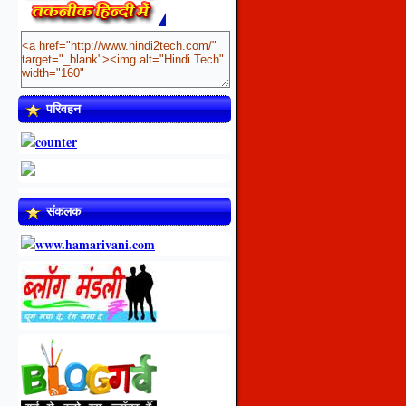
परिवहन
संकलक