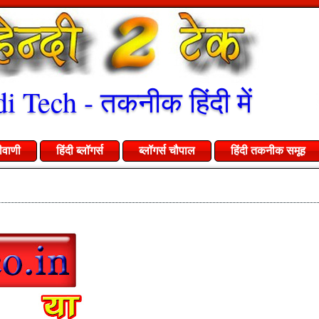
i Tech - तकनीक हिंदी में
ीवाणी
हिंदी ब्लॉगर्स
ब्लॉगर्स चौपाल
हिंदी तकनीक समूह