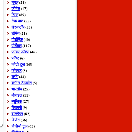
गूगल
(21)
जीमेल
(17)
टिप्स
(89)
टेक बात
(55)
डेस्कटॉप
(53)
डोमेन
(21)
पीडीऍफ़
(40)
पोर्टेबल
(117)
फायर फॉक्स
(46)
फॉण्ट
(6)
फोटो टूल
(68)
फोल्डर
(8)
ब्लॉग
(44)
ब्लॉगर टेम्पलेट
(5)
भारतीय
(25)
मोबाइल
(11)
म्यूजिक
(27)
रिकवरी
(9)
वालपेपर
(82)
विजेट
(36)
विडियो टूल
(63)