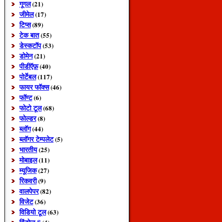
गूगल
(21)
जीमेल
(17)
टिप्स
(89)
टेक बात
(55)
डेस्कटॉप
(53)
डोमेन
(21)
पीडीऍफ़
(40)
पोर्टेबल
(117)
फायर फॉक्स
(46)
फॉण्ट
(6)
फोटो टूल
(68)
फोल्डर
(8)
ब्लॉग
(44)
ब्लॉगर टेम्पलेट
(5)
भारतीय
(25)
मोबाइल
(11)
म्यूजिक
(27)
रिकवरी
(9)
वालपेपर
(82)
विजेट
(36)
विडियो टूल
(63)