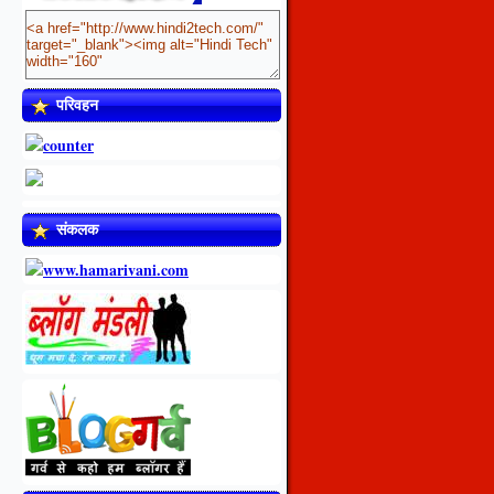
परिवहन
संकलक