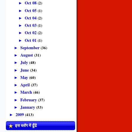
Oct 08
(2)
►
Oct 05
(1)
►
Oct 04
(2)
►
Oct 03
(1)
►
Oct 02
(2)
►
Oct 01
(1)
►
September
(36)
►
August
(31)
►
July
(48)
►
June
(34)
►
May
(60)
►
April
(37)
►
March
(46)
►
February
(37)
►
January
(53)
►
2009
(413)
►
इस ब्लॉग में ढूँढें