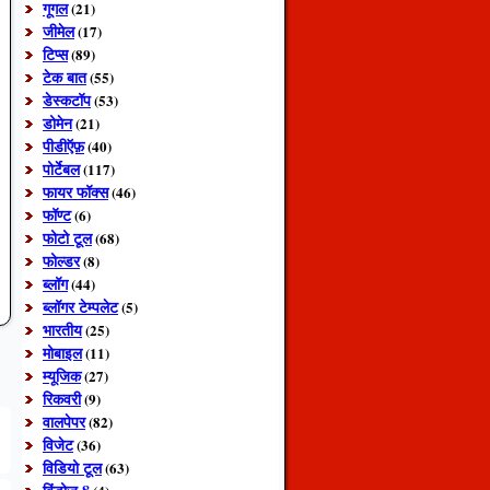
गूगल
(21)
जीमेल
(17)
टिप्स
(89)
टेक बात
(55)
डेस्कटॉप
(53)
डोमेन
(21)
पीडीऍफ़
(40)
पोर्टेबल
(117)
फायर फॉक्स
(46)
फॉण्ट
(6)
फोटो टूल
(68)
फोल्डर
(8)
ब्लॉग
(44)
ब्लॉगर टेम्पलेट
(5)
भारतीय
(25)
मोबाइल
(11)
म्यूजिक
(27)
रिकवरी
(9)
वालपेपर
(82)
विजेट
(36)
विडियो टूल
(63)