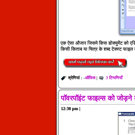
एक ऐसा औजार जिसमे किस डोक्युमेंट को एडि
किसी किताब या चित्र के शब्द टेक्स्ट फाइल म
ऑफिस
3 टिप्पणियाँ
श्रेणियां : -
|
पॉवरपॉइंट फाइल्स को जोड़न
12:30 pm
|