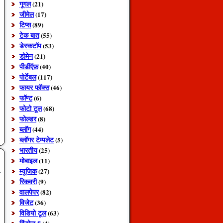
गूगल
(21)
जीमेल
(17)
टिप्स
(89)
टेक बात
(55)
डेस्कटॉप
(53)
डोमेन
(21)
पीडीऍफ़
(40)
पोर्टेबल
(117)
फायर फॉक्स
(46)
फॉण्ट
(6)
फोटो टूल
(68)
फोल्डर
(8)
ब्लॉग
(44)
ब्लॉगर टेम्पलेट
(5)
भारतीय
(25)
मोबाइल
(11)
म्यूजिक
(27)
रिकवरी
(9)
वालपेपर
(82)
विजेट
(36)
विडियो टूल
(63)