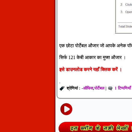
एक छोटा पोर्टेबल औजार जो आपके अनेक पॉव
सिर्फ 121 केबी आकार का मुफ्त औजार ।
इसे
डाउनलोड
करने
यहाँ
क्लिक
करें
।
.
ऑफिस
पोर्टेबल
1 टिप्पणियाँ
श्रेणियां : -
,
|