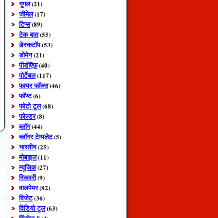
गूगल
(21)
जीमेल
(17)
टिप्स
(89)
टेक बात
(55)
डेस्कटॉप
(53)
डोमेन
(21)
पीडीऍफ़
(40)
पोर्टेबल
(117)
फायर फॉक्स
(46)
फॉण्ट
(6)
फोटो टूल
(68)
फोल्डर
(8)
ब्लॉग
(44)
ब्लॉगर टेम्पलेट
(5)
भारतीय
(25)
मोबाइल
(11)
म्यूजिक
(27)
रिकवरी
(9)
वालपेपर
(82)
विजेट
(36)
विडियो टूल
(63)