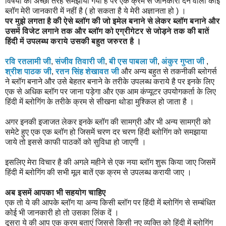
विषयों को अच्छी तरह समझाया गया है पर एक क्रम से जानकारी देने वाला कोई
ब्लॉग मेरी जानकारी में नहीं है ( हो सकता है ये मेरी अज्ञानता हो ) ।
पर
मुझे
लगता
है
की
ऐसे
ब्लॉग
की
जो
इमेल
बनाने
से
लेकर
ब्लॉग
बनाने
और
उसमें
विजेट
लगाने
तक
और
ब्लॉग
को
एग्रीगेटर
से
जोड़ने
तक
की
बातें
हिंदी
में
उपलब्ध
कराये
उसकी बहुत जरुरत है ।
रवि
रतलामी
जी
,
संजीव
तिवारी
जी
,
बी
एस
पाबला
जी
,
अंकुर
गुप्ता
जी
,
श्रीश
पाठक
जी
,
रतन
सिंह
शेखावत
जी
और अन्य बहुत से तकनीकी ब्लोगर्स
ने ब्लॉग बनाने और उसे बेहतर बनाने के तरीके उपलब्ध कराये है पर इनके लिए
एक से अधिक ब्लॉग पर जाना पड़ेगा और
एक
आम
कंप्यूटर
उपयोगकर्ता
के
लिए
हिंदी
में
ब्लोगिंग
के
तरीके
क्रम से सीखना थोडा मुश्किल हो जाता है ।
अगर इनकी इजाजत लेकर इनके ब्लॉग की सामग्री और भी अन्य सामग्री को
समेटे हुए एक एक ब्लॉग हो जिसमें चरण दर चरण हिंदी ब्लोगिंग को समझाया
जाये तो इससे काफी पाठकों को सुविधा हो जाएगी ।
इसलिए मेरा विचार है की अगले महीने से एक नया ब्लॉग शुरू किया जाए जिसमें
हिंदी में ब्लोगिंग की सभी मूल बातें एक क्रम से उपलब्ध करायी जाए ।
अब
इसमें
आपका
भी
सहयोग
चाहिए
एक तो ये की आपके ब्लॉग या अन्य किसी ब्लॉग पर हिंदी में ब्लोगिंग से सम्बंधित
कोई भी जानकारी हो तो उसका लिंक दें ।
दूसरा ये की आप एक क्रम बताएं जिससे किसी नए व्यक्ति को हिंदी में ब्लोगिंग