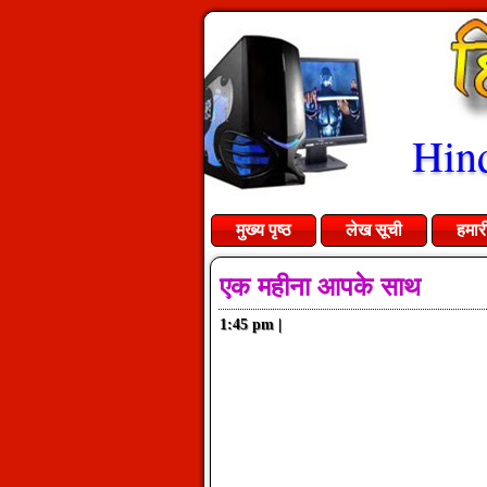
Hind
मुख्य पृष्ठ
लेख सूची
हमार
एक महीना आपके साथ
1:45 pm
|