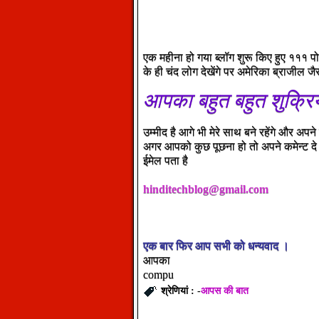
एक महीना हो गया ब्लॉग शुरू किए हुए १११ पोस्
के ही चंद लोग देखेंगे पर अमेरिका ब्राजील ज
आपका
बहुत
बहुत
शुक्रि
उम्मीद है आगे भी मेरे साथ बने रहेंगे और अपन
अगर आपको कुछ पूछना हो तो अपने कमेन्ट दे
ईमेल पता है
hinditechblog@gmail.com
एक
बार
फिर
आप
सभी
को
धन्यवाद
।
आपका
compu
आपस की बात
श्रेणियां : -