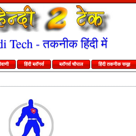
i Tech - तकनीक हिंदी में
ीवाणी
हिंदी ब्लॉगर्स
ब्लॉगर्स चौपाल
हिंदी तकनीक समूह