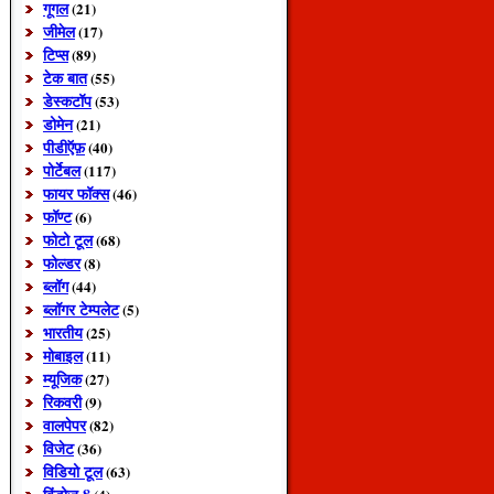
गूगल
(21)
जीमेल
(17)
टिप्स
(89)
टेक बात
(55)
डेस्कटॉप
(53)
डोमेन
(21)
पीडीऍफ़
(40)
पोर्टेबल
(117)
फायर फॉक्स
(46)
फॉण्ट
(6)
फोटो टूल
(68)
फोल्डर
(8)
ब्लॉग
(44)
ब्लॉगर टेम्पलेट
(5)
भारतीय
(25)
मोबाइल
(11)
म्यूजिक
(27)
रिकवरी
(9)
वालपेपर
(82)
विजेट
(36)
विडियो टूल
(63)