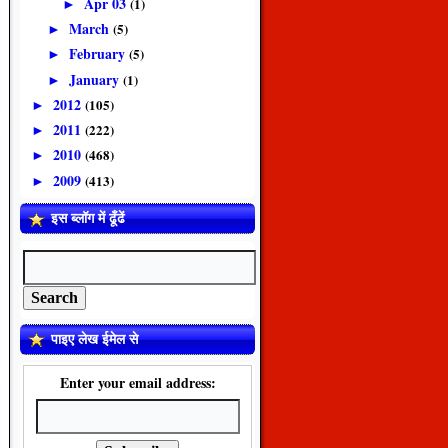
Apr 03
(1)
►
March
(5)
►
February
(5)
►
January
(1)
►
2012
(105)
►
2011
(222)
►
2010
(468)
►
2009
(413)
►
इस ब्लॉग में ढूँढें
पाइए लेख ईमेल से
Enter your email address: