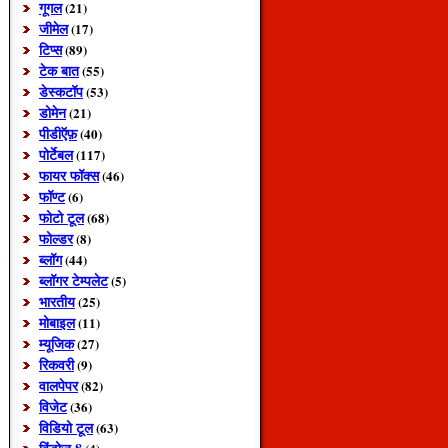
गूगल
(21)
जीमेल
(17)
टिप्स
(89)
टेक बात
(55)
डेस्कटॉप
(53)
डोमेन
(21)
पीडीऍफ़
(40)
पोर्टेबल
(117)
फायर फॉक्स
(46)
फॉण्ट
(6)
फोटो टूल
(68)
फोल्डर
(8)
ब्लॉग
(44)
ब्लॉगर टेम्पलेट
(5)
भारतीय
(25)
मोबाइल
(11)
म्यूजिक
(27)
रिकवरी
(9)
वालपेपर
(82)
विजेट
(36)
विडियो टूल
(63)