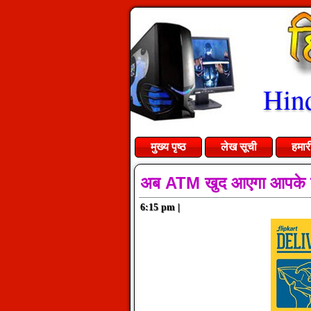
Hind
मुख्य पृष्ठ
लेख सूची
हमार
अब ATM खुद आएगा आपके 
6:15 pm
|