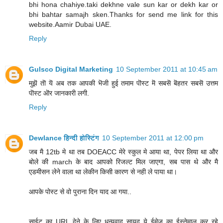
bhi hona chahiye.taki dekhne vale sun kar or dekh kar or
bhi bahtar samajh sken.Thanks for send me link for this
website.Aamir Dubai UAE.
Reply
Gulsco Digital Marketing
10 September 2011 at 10:45 am
मुझॆ तॊ यॆ अब तक आपकी भॆजी हुई तमाम पॊस्ट मॆ सबसॆ बॆहतर सबसॆ उत्तम
पॊस्ट ऒर जानकारी लगी.
Reply
Dewlance हिन्दी होस्टिंग
10 September 2011 at 12:00 pm
जब मै 12tb मे था तब DOEACC मेरे स्कुल मे आया था, पेपर लिया था और
बोले की march के बाद आपको रिजल्ट मिल जाएगा, सब पास थे और मै
एडमीसन लेने वाला था लेकीन किसी कारण से नही ले पाया था।
आपके पोस्ट से वो पुराना दिन याद आ गया..
साईट का URL देने के लिए धन्यवाद सायद ये ईमेज का ईस्तेमाल कर रहे