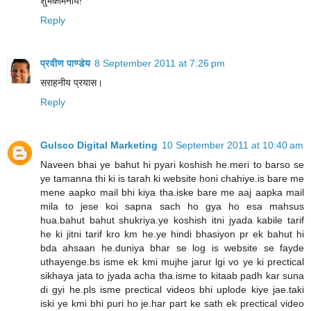
शुभकामनायें!
Reply
प्रवीण पाण्डेय
8 September 2011 at 7:26 pm
सराहनीय प्रयास।
Reply
Gulsco Digital Marketing
10 September 2011 at 10:40 am
Naveen bhai ye bahut hi pyari koshish he.meri to barso se
ye tamanna thi ki is tarah ki website honi chahiye.is bare me
mene aapko mail bhi kiya tha.iske bare me aaj aapka mail
mila to jese koi sapna sach ho gya ho esa mahsus
hua.bahut bahut shukriya.ye koshish itni jyada kabile tarif
he ki jitni tarif kro km he.ye hindi bhasiyon pr ek bahut hi
bda ahsaan he.duniya bhar se log is website se fayde
uthayenge.bs isme ek kmi mujhe jarur lgi vo ye ki prectical
sikhaya jata to jyada acha tha.isme to kitaab padh kar suna
di gyi he.pls isme prectical videos bhi uplode kiye jae.taki
iski ye kmi bhi puri ho je.har part ke sath ek prectical video