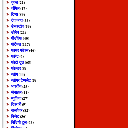
गूगल
(21)
जीमेल
(17)
टिप्स
(89)
टेक बात
(55)
डेस्कटॉप
(53)
डोमेन
(21)
पीडीऍफ़
(40)
पोर्टेबल
(117)
फायर फॉक्स
(46)
फॉण्ट
(6)
फोटो टूल
(68)
फोल्डर
(8)
ब्लॉग
(44)
ब्लॉगर टेम्पलेट
(5)
भारतीय
(25)
मोबाइल
(11)
म्यूजिक
(27)
रिकवरी
(9)
वालपेपर
(82)
विजेट
(36)
विडियो टूल
(63)