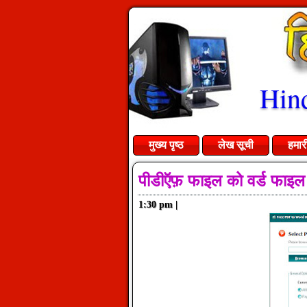
Hind
मुख्य पृष्ठ
लेख सूची
हमार
पीडीऍफ़ फाइल को वर्ड फाइल म
1:30 pm
|