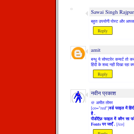
Sawai Singh Rajpur
बहुत उपयोगी पोस्ट और आप
Reply
amit
बन्धु ये सोफ्टवेर कन्वर्ट तो 
हिंदी के शब्द नही दिखा रहा क्
Reply
नवीन प्रकाश
@ अमीत तोमर
वर्ड फाइल में हि
[co="red"]
है .
पीडीऍफ़ फाइल में कौन सा फॉ
Fonts पर जाएँ .
[/co]
Reply