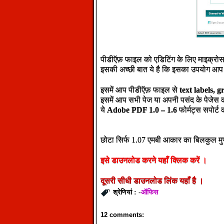
पीडीऍफ़ फाइल को एडिटिंग के लिए माइक्रोसॉ
इसकी अच्छी बात ये है कि इसका उपयोग आप 
इसमें आप पीडीऍफ़ फाइल से
text labels, 
इसमें आप सभी पेज या अपनी पसंद के पेजेस को
ये
Adobe PDF 1.0 – 1.6
फोर्मट्स सपोर्ट 
छोटा सिर्फ 1.07 एमबी आकार का बिलकुल म
इसे
डाउनलोड
करने
यहाँ
क्लिक
करें
।
दूसरी
सीधी
डाउनलोड
लिंक
यहाँ
है
।
ऑफिस
श्रेणियां : -
12 comments: