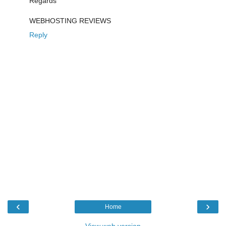
Regards
WEBHOSTING REVIEWS
Reply
‹
›
Home
View web version