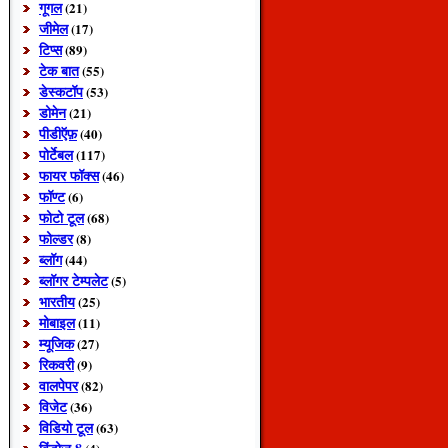
गूगल
(21)
जीमेल
(17)
टिप्स
(89)
टेक बात
(55)
डेस्कटॉप
(53)
डोमेन
(21)
पीडीऍफ़
(40)
पोर्टेबल
(117)
फायर फॉक्स
(46)
फॉण्ट
(6)
फोटो टूल
(68)
फोल्डर
(8)
ब्लॉग
(44)
ब्लॉगर टेम्पलेट
(5)
भारतीय
(25)
मोबाइल
(11)
म्यूजिक
(27)
रिकवरी
(9)
वालपेपर
(82)
विजेट
(36)
विडियो टूल
(63)