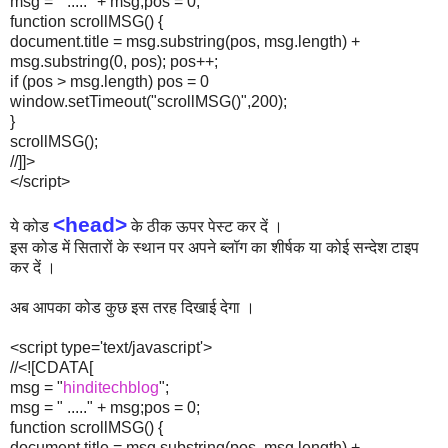
msg = " ....." + msg;pos = 0;
function scrollMSG() {
document.title = msg.substring(pos, msg.length) +
msg.substring(0, pos); pos++;
if (pos > msg.length) pos = 0
window.setTimeout("scrollMSG()",200);
}
scrollMSG();
//]]>
</script>
<head>
ये कोड
के ठीक ऊपर पेस्ट कर दें ।
इस कोड में सितारों के स्थान पर अपने ब्लॉग का शीर्षक या कोई सन्देश टाइप
कर दें ।
अब आपका कोड कुछ इस तरह दिखाई देगा ।
<script type='text/javascript'>
//<![CDATA[
msg = "
hinditechblog
";
msg = " ....." + msg;pos = 0;
function scrollMSG() {
document.title = msg.substring(pos, msg.length) +