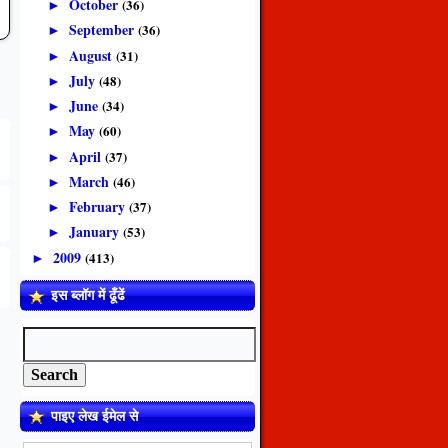
October
(36)
►
September
(36)
►
August
(31)
►
July
(48)
►
June
(34)
►
May
(60)
►
April
(37)
►
March
(46)
►
February
(37)
►
January
(53)
►
2009
(413)
►
इस ब्लॉग में ढूँढें
पाइए लेख ईमेल से