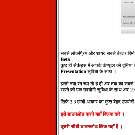
सबसे लोकप्रिय और शायद सबसे बेहतर रिमोट 
Beta
।
कुछ
ही
सेकंड्स
में
आपके
कंप्यूटर
को
दुनिया
Presentation
सुविधा के साथ ।
इसमें नया रंग रूप तो है ही अब तक का सबस
रखने की एक उपयोगी सुविधा के साथ अब 1
सिर्फ 3.3 एमबी आकार का मुफ्त बेहद उपयो
इसे
डाउनलोड
करने
यहाँ
क्लिक
करें
।
दूसरी
सीधी
डाउनलोड
लिंक
यहाँ
है
।