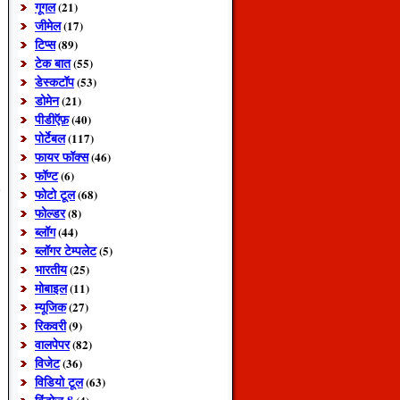
गूगल
(21)
जीमेल
(17)
टिप्स
(89)
टेक बात
(55)
डेस्कटॉप
(53)
डोमेन
(21)
पीडीऍफ़
(40)
पोर्टेबल
(117)
फायर फॉक्स
(46)
फॉण्ट
(6)
फोटो टूल
(68)
फोल्डर
(8)
ब्लॉग
(44)
ब्लॉगर टेम्पलेट
(5)
भारतीय
(25)
मोबाइल
(11)
म्यूजिक
(27)
रिकवरी
(9)
वालपेपर
(82)
विजेट
(36)
विडियो टूल
(63)