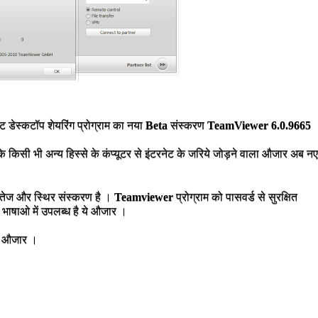
डेस्कटॉप शेयरिंग प्रोग्राम का नया
Beta
संस्करण
TeamViewer 6.0.9665
के
किसी
भी
अन्य
हिस्से
के
कंप्यूटर
से
इंटरनेट
के
जरिये
जोड़ने
वाला
औजार
अब नए
े तेज और स्थिर संस्करण है ।
Teamviewer
प्रोग्राम को पासवर्ड से सुरक्षित
9
भाषाओ
में
उपलब्ध
है
ये
औजार
।
गी औजार ।