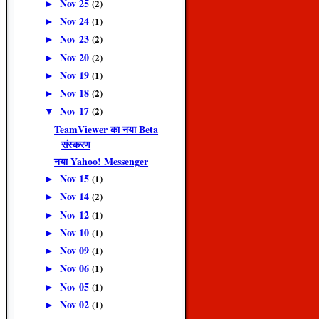
Nov 25
(2)
►
Nov 24
(1)
►
Nov 23
(2)
►
Nov 20
(2)
►
Nov 19
(1)
►
Nov 18
(2)
►
Nov 17
(2)
▼
TeamViewer का नया Beta
संस्करण
नया Yahoo! Messenger
Nov 15
(1)
►
Nov 14
(2)
►
Nov 12
(1)
►
Nov 10
(1)
►
Nov 09
(1)
►
Nov 06
(1)
►
Nov 05
(1)
►
Nov 02
(1)
►