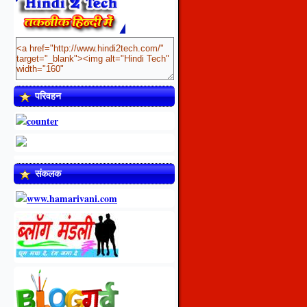
परिवहन
संकलक