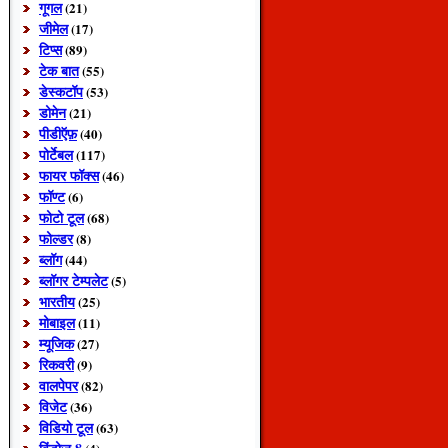
गूगल
(21)
जीमेल
(17)
टिप्स
(89)
टेक बात
(55)
डेस्कटॉप
(53)
डोमेन
(21)
पीडीऍफ़
(40)
पोर्टेबल
(117)
फायर फॉक्स
(46)
फॉण्ट
(6)
फोटो टूल
(68)
फोल्डर
(8)
ब्लॉग
(44)
ब्लॉगर टेम्पलेट
(5)
भारतीय
(25)
मोबाइल
(11)
म्यूजिक
(27)
रिकवरी
(9)
वालपेपर
(82)
विजेट
(36)
विडियो टूल
(63)