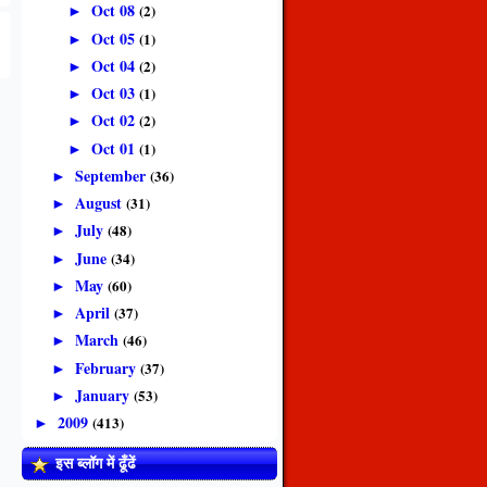
Oct 08
(2)
►
Oct 05
(1)
►
Oct 04
(2)
►
Oct 03
(1)
►
Oct 02
(2)
►
Oct 01
(1)
►
September
(36)
►
August
(31)
►
July
(48)
►
June
(34)
►
May
(60)
►
April
(37)
►
March
(46)
►
February
(37)
►
January
(53)
►
2009
(413)
►
इस ब्लॉग में ढूँढें