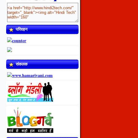
परिवहन
संकलक