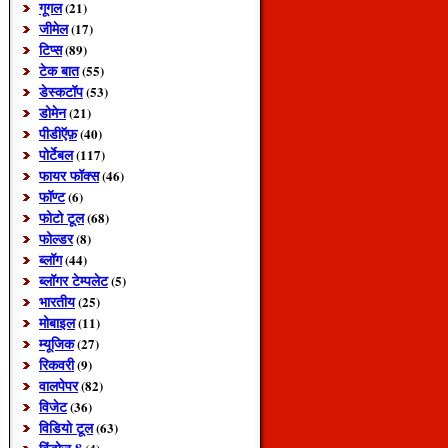
गूगल
(21)
जीमेल
(17)
टिप्स
(89)
टेक बात
(55)
डेस्कटॉप
(53)
डोमेन
(21)
पीडीऍफ़
(40)
पोर्टेबल
(117)
फायर फॉक्स
(46)
फॉण्ट
(6)
फोटो टूल
(68)
फोल्डर
(8)
ब्लॉग
(44)
ब्लॉगर टेम्पलेट
(5)
भारतीय
(25)
मोबाइल
(11)
म्यूजिक
(27)
रिकवरी
(9)
वालपेपर
(82)
विजेट
(36)
विडियो टूल
(63)