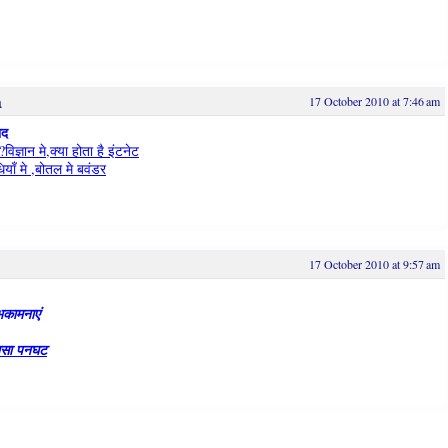
a
17 October 2010 at 7:46 am
ाद
?विज्ञान मे,क्या होता है इंटनेट
ियाँ मे ,बोतल मे बवंडर
17 October 2010 at 9:57 am
भकामनाएं
्यासा पनघट