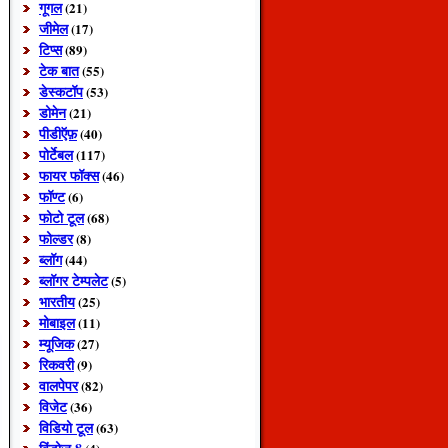
गूगल
(21)
जीमेल
(17)
टिप्स
(89)
टेक बात
(55)
डेस्कटॉप
(53)
डोमेन
(21)
पीडीऍफ़
(40)
पोर्टेबल
(117)
फायर फॉक्स
(46)
फॉण्ट
(6)
फोटो टूल
(68)
फोल्डर
(8)
ब्लॉग
(44)
ब्लॉगर टेम्पलेट
(5)
भारतीय
(25)
मोबाइल
(11)
म्यूजिक
(27)
रिकवरी
(9)
वालपेपर
(82)
विजेट
(36)
विडियो टूल
(63)