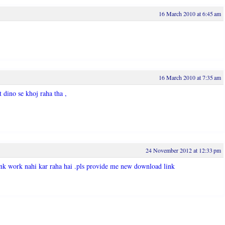
16 March 2010 at 6:45 am
16 March 2010 at 7:35 am
 dino se khoj raha tha ,
24 November 2012 at 12:33 pm
ink work nahi kar raha hai .pls provide me new download link