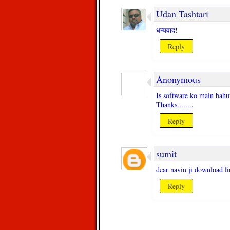
Udan Tashtari
धन्यवाद!
Reply
Anonymous
Is software ko main bahut
Thanks........
Reply
sumit
dear navin ji download l
Reply