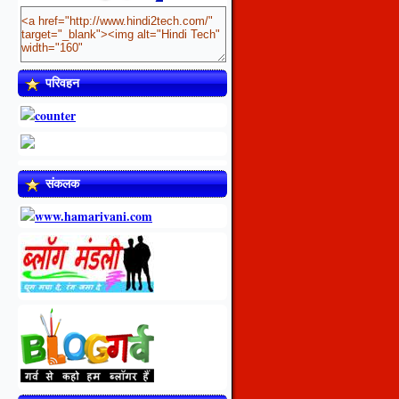
परिवहन
संकलक