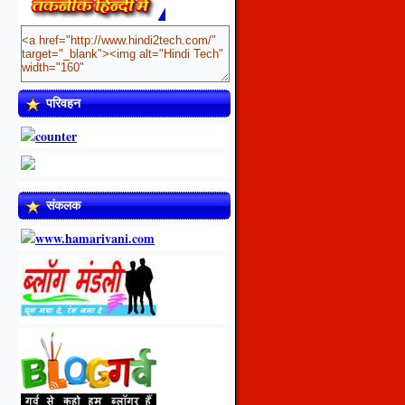
परिवहन
संकलक