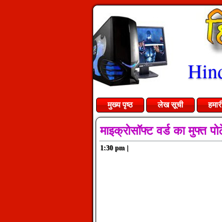
Hind
मुख्य पृष्ठ
लेख सूची
हमार
माइक्रोसॉफ्ट वर्ड का मुफ्त पो
1:30 pm
|