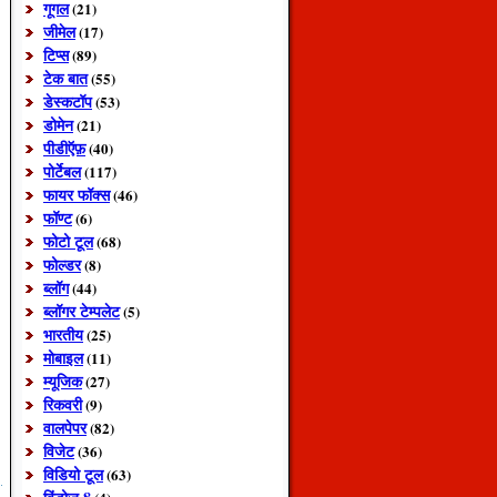
गूगल
(21)
जीमेल
(17)
टिप्स
(89)
टेक बात
(55)
डेस्कटॉप
(53)
डोमेन
(21)
पीडीऍफ़
(40)
पोर्टेबल
(117)
फायर फॉक्स
(46)
फॉण्ट
(6)
फोटो टूल
(68)
फोल्डर
(8)
ब्लॉग
(44)
ब्लॉगर टेम्पलेट
(5)
भारतीय
(25)
मोबाइल
(11)
म्यूजिक
(27)
रिकवरी
(9)
वालपेपर
(82)
विजेट
(36)
विडियो टूल
(63)