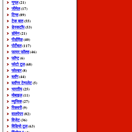
गूगल
(21)
जीमेल
(17)
टिप्स
(89)
टेक बात
(55)
डेस्कटॉप
(53)
डोमेन
(21)
पीडीऍफ़
(40)
पोर्टेबल
(117)
फायर फॉक्स
(46)
फॉण्ट
(6)
फोटो टूल
(68)
फोल्डर
(8)
ब्लॉग
(44)
ब्लॉगर टेम्पलेट
(5)
भारतीय
(25)
मोबाइल
(11)
म्यूजिक
(27)
रिकवरी
(9)
वालपेपर
(82)
विजेट
(36)
विडियो टूल
(63)