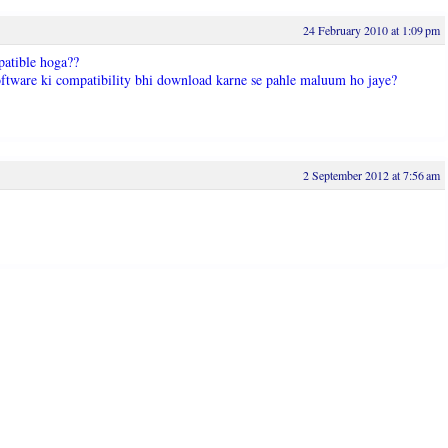
24 February 2010 at 1:09 pm
patible hoga??
software ki compatibility bhi download karne se pahle maluum ho jaye?
2 September 2012 at 7:56 am